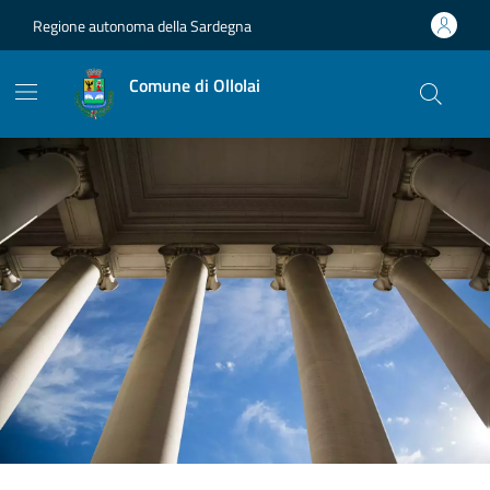
Vai ai contenuti
Vai al footer
Regione autonoma della Sardegna
Comune di Ollolai