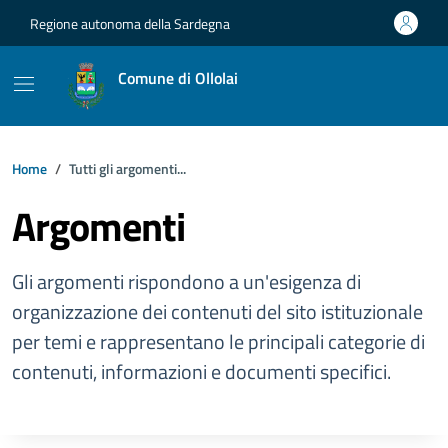
Vai ai contenuti
Vai al footer
Regione autonoma della Sardegna
Comune di Ollolai
Home
Tutti gli argomenti...
Argomenti
Gli argomenti rispondono a un'esigenza di
organizzazione dei contenuti del sito istituzionale
per temi e rappresentano le principali categorie di
contenuti, informazioni e documenti specifici.