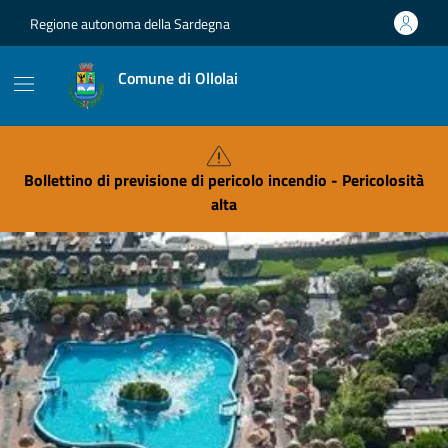
Vai ai contenuti
Vai al footer
Regione autonoma della Sardegna
Comune di Ollolai
Bollettino di previsione di pericolo incendio - Pericolosità
alta
Contenuti in evidenza