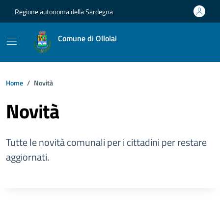
Vai ai contenuti
Vai al footer
Regione autonoma della Sardegna
Comune di Ollolai
Home
Novità
Novità
Tutte le novità comunali per i cittadini per restare
aggiornati.