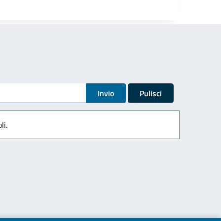
Invio
Pulisci
li.