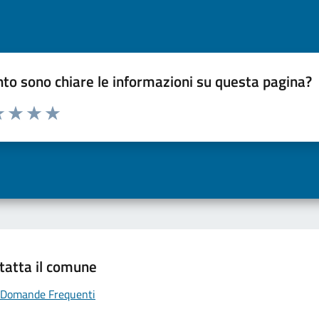
to sono chiare le informazioni su questa pagina?
a 1 a 5 stelle la pagina
 una stella su 5
luta 2 stelle su 5
Valuta 3 stelle su 5
Valuta 4 stelle su 5
Valuta 5 stelle su 5
tatta il comune
Domande Frequenti