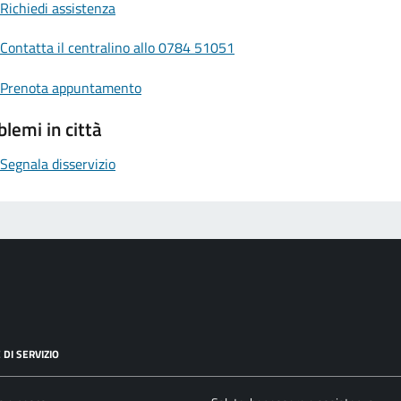
Richiedi assistenza
Contatta il centralino allo 0784 51051
Prenota appuntamento
blemi in città
Segnala disservizio
i
 DI SERVIZIO