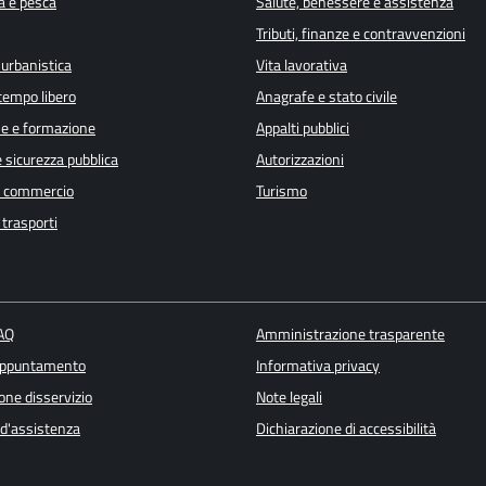
a e pesca
Salute, benessere e assistenza
Tributi, finanze e contravvenzioni
 urbanistica
Vita lavorativa
 tempo libero
Anagrafe e stato civile
e e formazione
Appalti pubblici
e sicurezza pubblica
Autorizzazioni
e commercio
Turismo
 trasporti
FAQ
Amministrazione trasparente
appuntamento
Informativa privacy
one disservizio
Note legali
 d'assistenza
Dichiarazione di accessibilità