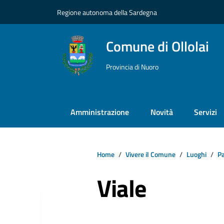
Vai ai contenuti
Vai al footer
Regione autonoma della Sardegna
Comune di Ollolai
Provincia di Nuoro
Amministrazione
Novità
Servizi
Home
Vivere il Comune
Luoghi
Pa
Viale