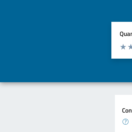
Quan
Valuta d
Valuta
Va
Con