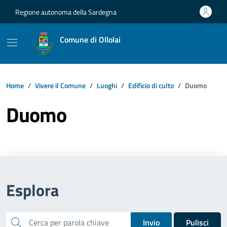
Vai ai contenuti
Vai al footer
Regione autonoma della Sardegna
Comune di Ollolai
Home
Vivere il Comune
Luoghi
Edificio di culto
Duomo
Duomo
Esplora
cerca
Invio
Pulisci