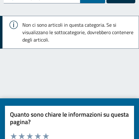
Info
Non ci sono articoli in questa categoria. Se si
visualizzano le sottocategorie, dovrebbero contenere
degli articoli.
Quanto sono chiare le informazioni su questa
pagina?
Valuta da 1 a 5 stelle la pagina