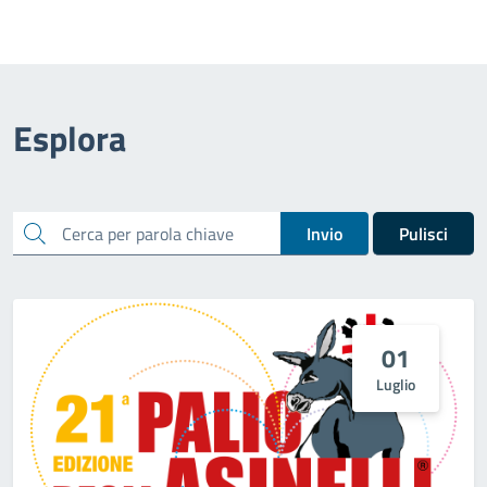
Esplora
cerca
Invio
Pulisci
01
Luglio