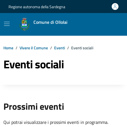
Vai ai contenuti
Vai al footer
Regione autonoma della Sardegna
Comune di Ollolai
Home
Vivere il Comune
Eventi
Eventi sociali
Eventi sociali
Prossimi eventi
Qui potrai visualizzare i prossimi eventi in programma.