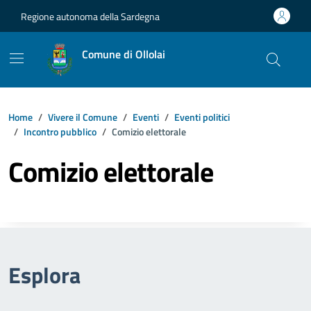
Vai ai contenuti
Vai al footer
Regione autonoma della Sardegna
Comune di Ollolai
Home
Vivere il Comune
Eventi
Eventi politici
Incontro pubblico
Comizio elettorale
Comizio elettorale
Esplora