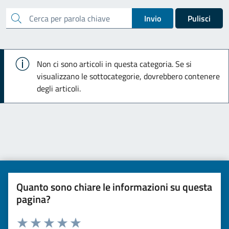
cerca
Invio
Pulisci
Info
Non ci sono articoli in questa categoria. Se si
visualizzano le sottocategorie, dovrebbero contenere
degli articoli.
Quanto sono chiare le informazioni su questa
pagina?
Valuta da 1 a 5 stelle la pagina