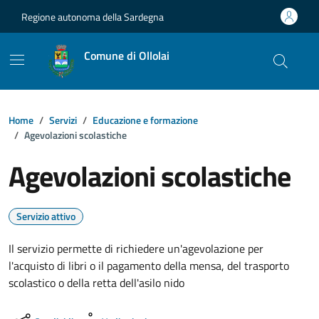
Vai ai contenuti
Vai al footer
Regione autonoma della Sardegna
Comune di Ollolai
Home
Servizi
Educazione e formazione
Agevolazioni scolastiche
Agevolazioni scolastiche
Servizio attivo
Il servizio permette di richiedere un'agevolazione per
l'acquisto di libri o il pagamento della mensa, del trasporto
scolastico o della retta dell'asilo nido