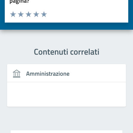
pagina?
Valuta da 1 a 5 stelle la pagina
Valuta una stella su 5
Valuta 2 stelle su 5
Valuta 3 stelle su 5
Valuta 4 stelle su 5
Valuta 5 stelle su 5
Contenuti correlati
Amministrazione