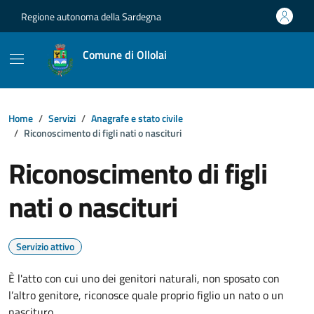
Vai ai contenuti
Vai al footer
Regione autonoma della Sardegna
Comune di Ollolai
Home
Servizi
Anagrafe e stato civile
Riconoscimento di figli nati o nascituri
Riconoscimento di figli
nati o nascituri
Servizio attivo
È l'atto con cui uno dei genitori naturali, non sposato con
l’altro genitore, riconosce quale proprio figlio un nato o un
nascituro.