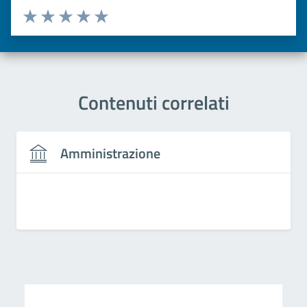
Valuta da 1 a 5 stelle la pagina
Valuta una stella su 5
Valuta 2 stelle su 5
Valuta 3 stelle su 5
Valuta 4 stelle su 5
Valuta 5 stelle su 5
Contenuti correlati
Amministrazione