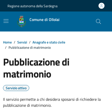
Vai ai contenuti
Vai al footer
Regione autonoma della Sardegna
Comune di Ollolai
Home
Servizi
Anagrafe e stato civile
Pubblicazione di matrimonio
Pubblicazione di
matrimonio
Servizio attivo
Il servizio permette a chi desidera sposarsi di richiedere la
pubblicazione di matrimonio.