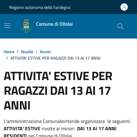
Vai ai contenuti
Vai al footer
Regione autonoma della Sardegna
Comune di Ollolai
Home
Novità
Avvisi
ATTIVITA' ESTIVE PER RAGAZZI DAI 13 AI 17 ANNI
ATTIVITA' ESTIVE PER
RAGAZZI DAI 13 AI 17
ANNI
Dettagli della notizia
L'amministrazione Comunaleintende organizzare le seguenti
ATTIVITA’ ESTIVE
rivolte ai minori
DAI 13 AI 17 ANNI
RESIDENTI
nel Comune di Ollolai.