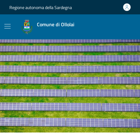
Vai ai contenuti
Vai al footer
Regione autonoma della Sardegna
Comune di Ollolai