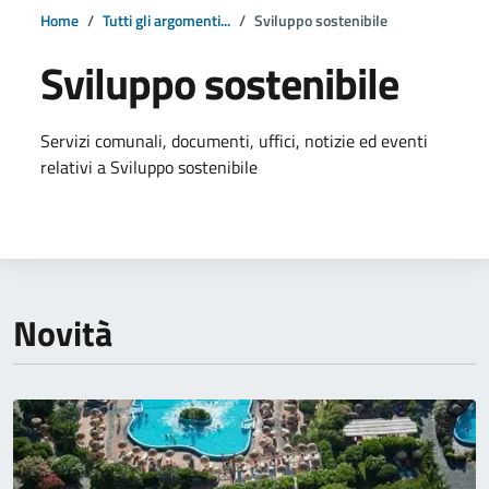
Home
Tutti gli argomenti...
Sviluppo sostenibile
Sviluppo sostenibile
Dettagli della notizia
Servizi comunali, documenti, uffici, notizie ed eventi
relativi a Sviluppo sostenibile
Novità