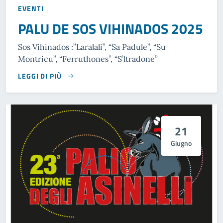
EVENTI
PALU DE SOS VIHINADOS 2025
Sos Vihinados :”Laralali”, “Sa Padule”, “Su
Montricu”, “Ferruthones”, “S’ltradone”
LEGGI DI PIÙ
21
Giugno