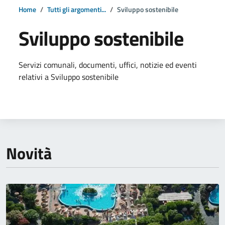
Home
Tutti gli argomenti...
Sviluppo sostenibile
Sviluppo sostenibile
Dettagli della notizia
Servizi comunali, documenti, uffici, notizie ed eventi
relativi a Sviluppo sostenibile
Novità