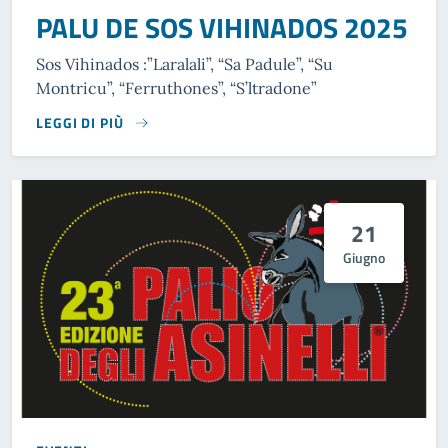
PALU DE SOS VIHINADOS 2025
Sos Vihinados :”Laralali”, “Sa Padule”, “Su
Montricu”, “Ferruthones”, “S’ltradone”
LEGGI DI PIÙ
21
Giugno