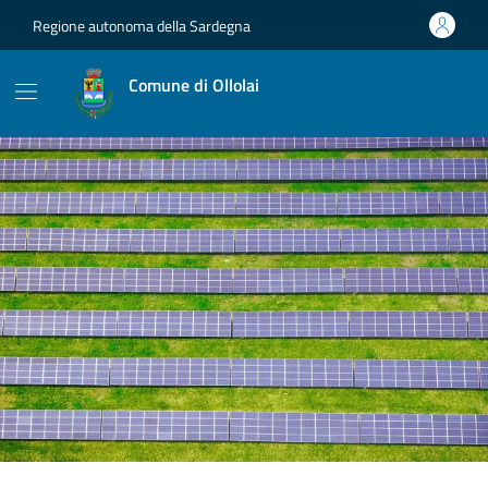
Vai ai contenuti
Vai al footer
Regione autonoma della Sardegna
Comune di Ollolai