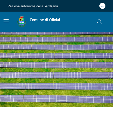
Vai ai contenuti
Vai al footer
Regione autonoma della Sardegna
Comune di Ollolai