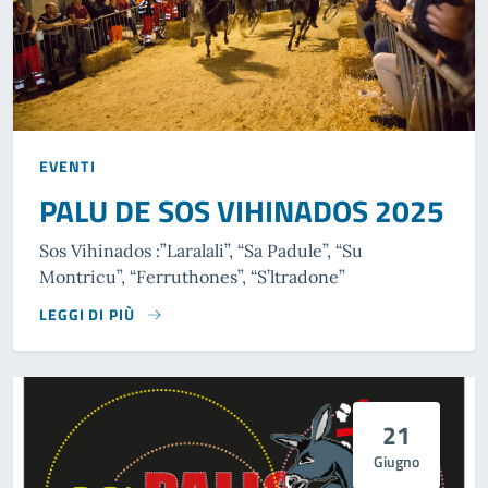
EVENTI
PALU DE SOS VIHINADOS 2025
Sos Vihinados :”Laralali”, “Sa Padule”, “Su
Montricu”, “Ferruthones”, “S’ltradone”
LEGGI DI PIÙ
21
Giugno