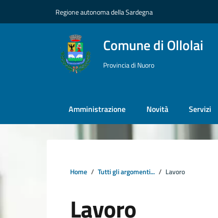
Vai ai contenuti
Vai al footer
Regione autonoma della Sardegna
Comune di Ollolai
Provincia di Nuoro
Amministrazione
Novità
Servizi
Home
Tutti gli argomenti...
Lavoro
Lavoro