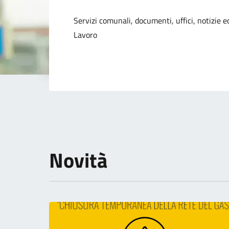
Dettagli della not
Servizi comunali, documenti, uffici, notizie ed
Lavoro
Novità