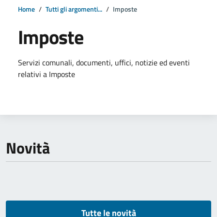
Home
Tutti gli argomenti...
Imposte
Imposte
Dettagli della notizia
Servizi comunali, documenti, uffici, notizie ed eventi
relativi a Imposte
Novità
Tutte le novità