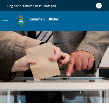
Vai ai contenuti
Vai al footer
Regione autonoma della Sardegna
Comune di Ollolai