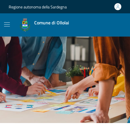
Vai ai contenuti
Vai al footer
Regione autonoma della Sardegna
Comune di Ollolai