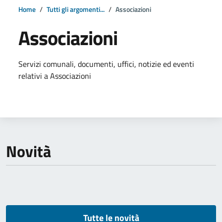
Home
Tutti gli argomenti...
Associazioni
Associazioni
Dettagli della notizia
Servizi comunali, documenti, uffici, notizie ed eventi
relativi a Associazioni
Novità
Tutte le novità